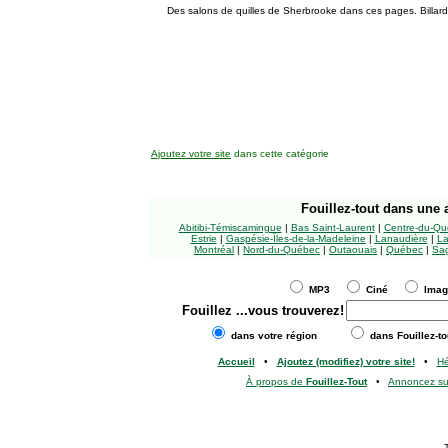
Des salons de quilles de Sherbrooke dans ces pages. Billard, 
Ajoutez votre site
dans cette catégorie
Fouillez-tout
dans une a
Abitibi-Témiscamingue
|
Bas Saint-Laurent
|
Centre-du-Qu
Estrie
|
Gaspésie-Îles-de-la-Madeleine
|
Lanaudière
|
La
Montréal
|
Nord-du-Québec
|
Outaouais
|
Québec
|
Sag
MP3
Ciné
Ima
Fouillez
...vous trouverez!
dans votre région
dans Fouillez-to
Accueil
•
Ajoutez (modifiez) votre site!
•
H
À propos de
Fouillez-Tout
•
Annoncez s