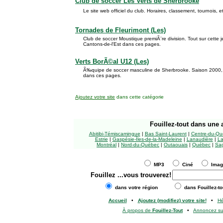
Club de soccer Les Verts de Sherbrooke
Le site web officiel du club. Horaires, classement, tournois
Tornades de Fleurimont (Les)
Club de soccer Moustique premiÃ¨re division. Tout sur cette
Cantons-de-l'Est dans ces pages.
Verts BorÃ©al U12 (Les)
Ã‰quipe de soccer masculine de Sherbrooke. Saison 2000, 
dans ces pages.
Ajoutez votre site
dans cette catégorie
Fouillez-tout
dans une a
Abitibi-Témiscamingue
|
Bas Saint-Laurent
|
Centre-du-Qu
Estrie
|
Gaspésie-Îles-de-la-Madeleine
|
Lanaudière
|
La
Montréal
|
Nord-du-Québec
|
Outaouais
|
Québec
|
Sag
MP3
Ciné
Ima
Fouillez
...vous trouverez!
dans votre région
dans Fouillez-to
Accueil
•
Ajoutez (modifiez) votre site!
•
H
À propos de
Fouillez-Tout
•
Annoncez s