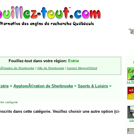
Fouillez-tout dans votre région:
Estrie
Ã©ration de Sherbrooke
|
Ville de Sherbrooke
|
Canton Magog/Orford
La R
strie
>
AgglomÃ©ration de Sherbrooke
>
Sports & Loisirs
>
tte catégorie
inscrits dans cette catégorie. Veuillez choisir une autre option (ci-
Le