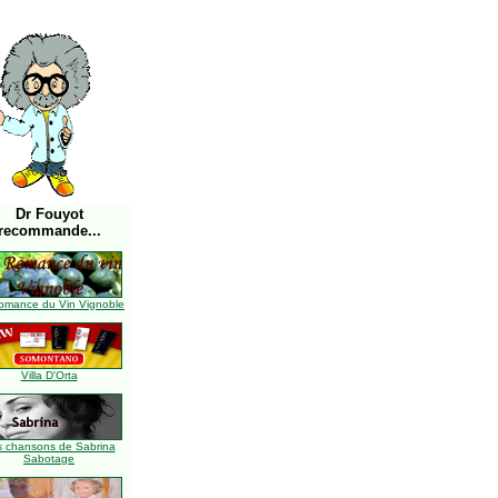
Dr Fouyot
recommande...
omance du Vin Vignoble
Villa D'Orta
s chansons de Sabrina
Sabotage