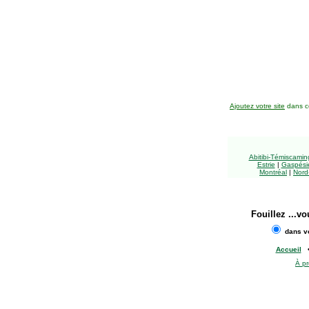
Ajoutez votre site
dans ce
Abitibi-Témiscami
Estrie
|
Gaspésie
Montréal
|
Nord
Fouillez
...vo
dans vo
Accueil
À p