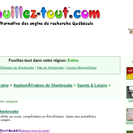
Fouillez-tout dans votre région:
Estrie
Ã©ration de Sherbrooke
|
Ville de Sherbrooke
|
Canton Magog/Orford
strie
>
AgglomÃ©ration de Sherbrooke
>
Sports & Loisirs
>
Le
tte catégorie
Sherbrooke
Ã©lo sur route, compÃ©tition et rÃ©crÃ©ation. Dates des activitÃ©es
s pages.
HÃ©l
cliquez pour la carte!