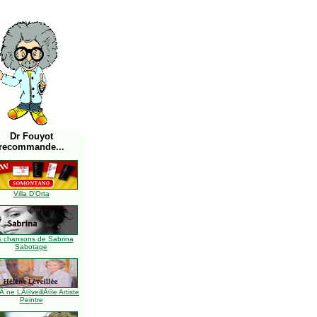
Dr Fouyot
recommande...
Villa D'Orta
s chansons de Sabrina
Sabotage
Ã¨ne LÃ©veillÃ©e Artiste
Peintre