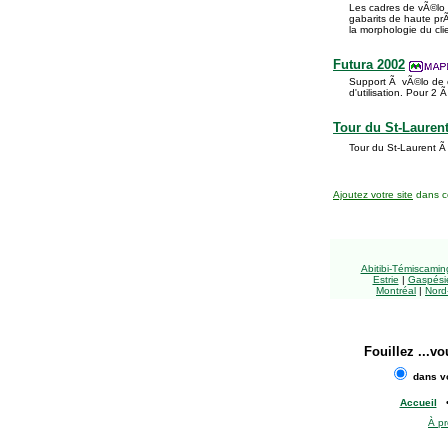
Les cadres de vÃ©lo d
gabarits de haute pr
la morphologie du cli
Futura 2002
Support Ã vÃ©lo de c
d'utilisation. Pour 2 
Tour du St-Lauren
Tour du St-Laurent Ã
Ajoutez votre site
dans ce
Abitibi-Témiscami
Estrie
|
Gaspésie
Montréal
|
Nord
Fouillez
...vo
dans vo
Accueil
À p