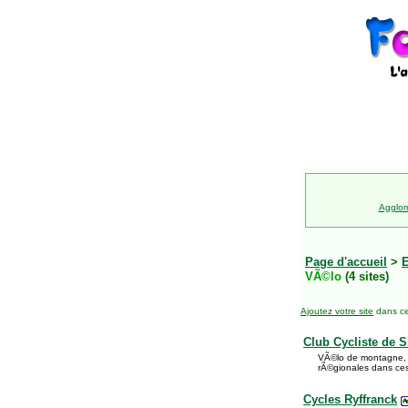
Agglom
Page d'accueil
>
E
VÃ©lo
(4 sites)
Ajoutez votre site
dans ce
Club Cycliste de 
VÃ©lo de montagne, v
rÃ©gionales dans ce
Cycles Ryffranck