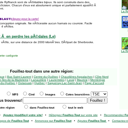
e Ryffranck sont de vÃ©ritables bijoux. Ils sont construits dans des
Ã©cision. Chacun d'eux est absolument unique et parfaitement ajustÃ© Ã
ent.
La R
cliquez pour la carte!
onception originale. Ne nÃ©cessite aucun harnais ou courroie. Facile
Ã 4 vÃ©los.
t Ã en perdre les pÃ©dales (Le)
 vÃ©lo, sur une distance de 2000 kilomÃ¨tres. DÃ©part de Sherbrooke.
La R
tte catégorie
Fouillez-tout
dans une autre région:
ngue
|
Bas Saint-Laurent
|
Centre-du-Québec
|
Chaudières-Appalaches
|
Côte-Nord
-Îles-de-la-Madeleine
|
Lanaudière
|
Laurentides
|
Laval
|
Mauricie
|
Montérégie
-du-Québec
|
Outaouais
|
Québec
|
Saguenay-Lac-Saint-Jean
|
Page d'accueil
MP3
Ciné
Images
Cotes boursières
us trouverez!
tre région
dans Fouillez-tout
tout le web
•
Ajoutez (modifiez) votre site!
•
Hébergez
Fouillez-Tout
sur votre site
•
Recommandez
Fo
ropos de
Fouillez-Tout
•
Annoncez sur
Fouillez-Tout
•
Ajoutez
Fouillez-Tout
•
Contactez-