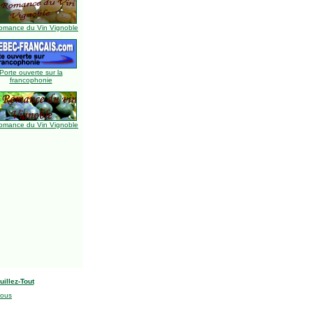
omance du Vin Vignoble
Porte ouverte sur la
francophonie
omance du Vin Vignoble
uillez-Tout
nous