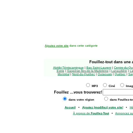
Ajoutez votre site
dans cette catégorie
Fouillez-tout
dans une a
Abitibi-Témiscamingue
|
Bas Saint-Laurent
|
Centre-du-Qu
Estrie
|
Gaspésie-Îles-de-la-Madeleine
|
Lanaudière
|
La
Montréal
|
Nord-du-Québec
|
Outaouais
|
Québec
|
Sag
MP3
Ciné
Ima
Fouillez
...vous trouverez!
dans votre région
dans Fouillez-to
Accueil
•
Ajoutez (modifiez) votre site!
•
H
À propos de
Fouillez-Tout
•
Annoncez s