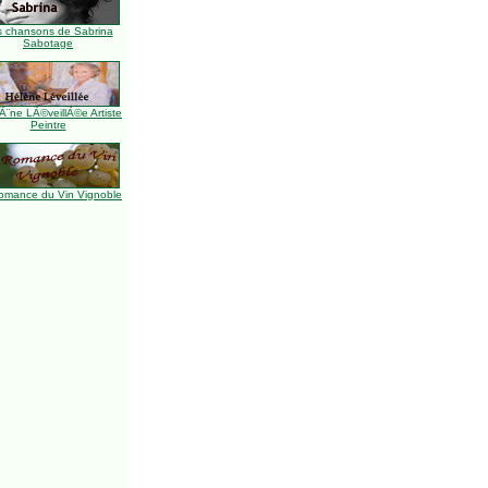
s chansons de Sabrina
Sabotage
Ã¨ne LÃ©veillÃ©e Artiste
Peintre
omance du Vin Vignoble