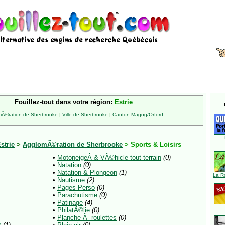
Fouillez-tout dans votre région:
Estrie
Ã©ration de Sherbrooke
|
Ville de Sherbrooke
|
Canton Magog/Orford
strie
>
AgglomÃ©ration de Sherbrooke
> Sports & Loisirs
•
MotoneigeÂ & VÃ©hicle tout-terrain
(0)
•
Natation
(0)
•
Natation & Plongeon
(1)
La R
•
Nautisme
(2)
•
Pages Perso
(0)
•
Parachutisme
(0)
•
Patinage
(4)
•
PhilatÃ©lie
(0)
•
Planche Ã roulettes
(0)