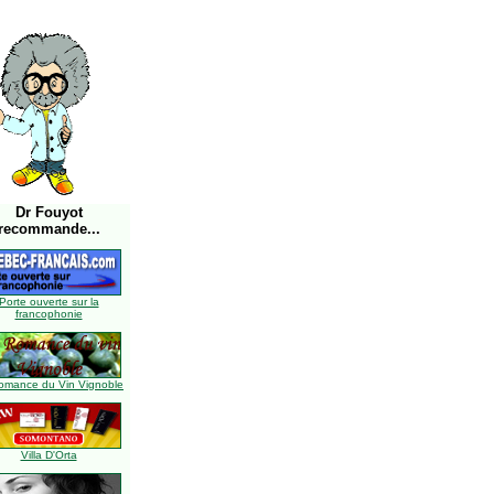
Dr Fouyot
recommande...
Porte ouverte sur la
francophonie
omance du Vin Vignoble
Villa D'Orta