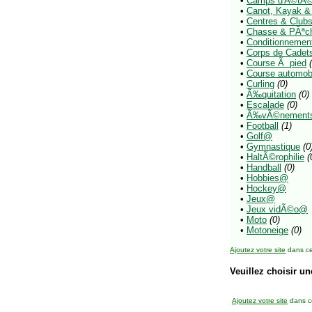
•
Camps d'Ã©tÃ
•
Canot, Kayak & 
•
Centres & Clubs 
•
Chasse & PÃª
•
Conditionnemen
•
Corps de Cadet
•
Course Ã pied
•
Course automob
•
Curling
(0)
•
Ã‰quitation
(0)
•
Escalade
(0)
•
Ã‰vÃ©nement
•
Football
(1)
•
Golf@
•
Gymnastique
(0
•
HaltÃ©rophilie
(
•
Handball
(0)
•
Hobbies@
•
Hockey@
•
Jeux@
•
Jeux vidÃ©o@
•
Moto
(0)
•
Motoneige
(0)
Ajoutez votre site
dans ce
Veuillez choisir un
Ajoutez votre site
dans ce