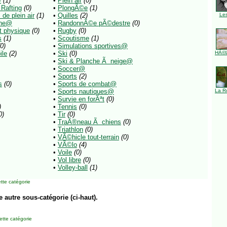
©
(1)
•
Plein air
(0)
Rafting
(0)
•
PlongÃ©e
(1)
de plein air
(1)
•
Quilles
(2)
Le
che@
•
RandonnÃ©e pÃ©destre
(0)
t physique
(0)
•
Rugby
(0)
s
(1)
•
Scoutisme
(1)
(0)
•
Simulations sportives@
ile
(2)
•
Ski
(0)
HÃ©l
•
Ski & Planche Ã neige@
•
Soccer@
•
Sports
(2)
s
(0)
•
Sports de combat@
•
Sports nautiques@
La R
•
Survie en forÃªt
(0)
)
•
Tennis
(0)
0)
•
Tir
(0)
•
TraÃ®neau Ã chiens
(0)
•
Triathlon
(0)
•
VÃ©hicle tout-terrain
(0)
•
VÃ©lo
(4)
•
Voile
(0)
•
Vol libre
(0)
•
Volley-ball
(1)
tte catégorie
e autre sous-catégorie (ci-haut).
tte catégorie