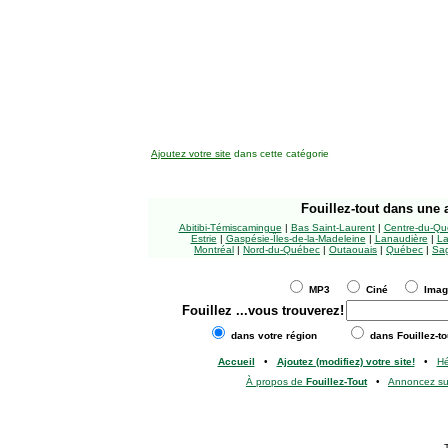
Ajoutez votre site
dans cette catégorie
Fouillez-tout
dans une a
Abitibi-Témiscamingue
|
Bas Saint-Laurent
|
Centre-du-Qu
Estrie
|
Gaspésie-Îles-de-la-Madeleine
|
Lanaudière
|
La
Montréal
|
Nord-du-Québec
|
Outaouais
|
Québec
|
Sag
MP3
Ciné
Ima
Fouillez
...vous trouverez!
dans votre région
dans Fouillez-to
Accueil
•
Ajoutez (modifiez) votre site!
•
H
À propos de
Fouillez-Tout
•
Annoncez s