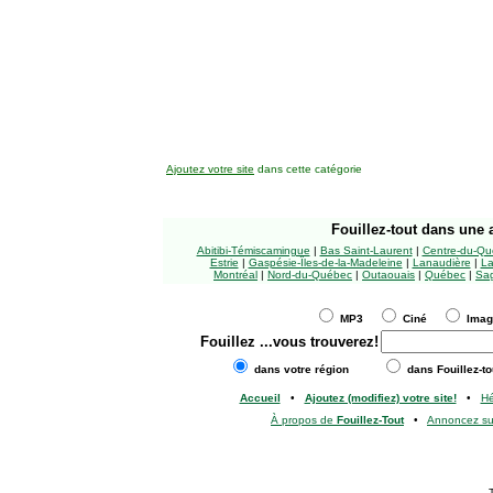
Ajoutez votre site
dans cette catégorie
Fouillez-tout
dans une a
Abitibi-Témiscamingue
|
Bas Saint-Laurent
|
Centre-du-Qu
Estrie
|
Gaspésie-Îles-de-la-Madeleine
|
Lanaudière
|
La
Montréal
|
Nord-du-Québec
|
Outaouais
|
Québec
|
Sag
MP3
Ciné
Ima
Fouillez
...vous trouverez!
dans votre région
dans Fouillez-to
Accueil
•
Ajoutez (modifiez) votre site!
•
H
À propos de
Fouillez-Tout
•
Annoncez s