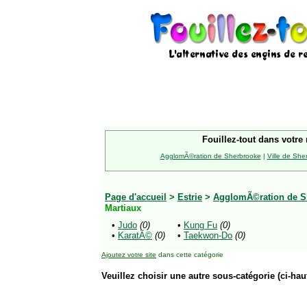
Fouillez-tout dans votre 
AgglomÃ©ration de Sherbrooke
|
Ville de She
Page d'accueil
>
Estrie
>
AgglomÃ©ration de S
Martiaux
•
Judo
(0)
•
Kung Fu
(0)
•
KaratÃ©
(0)
•
Taekwon-Do
(0)
Ajoutez votre site
dans cette catégorie
Veuillez choisir une autre sous-catégorie (ci-haut