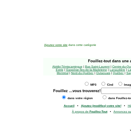
Ajoutez votre site
dans cette catégorie
Fouillez-tout
dans une a
Abitibi-Témiscamingue
|
Bas Saint-Laurent
|
Centre-du-Qu
Estrie
|
Gaspésie-Îles-de-la-Madeleine
|
Lanaudière
|
La
Montréal
|
Nord-du-Québec
|
Outaouais
|
Québec
|
Sag
MP3
Ciné
Ima
Fouillez
...vous trouverez!
dans votre région
dans Fouillez-to
Accueil
•
Ajoutez (modifiez) votre site!
•
H
À propos de
Fouillez-Tout
•
Annoncez s