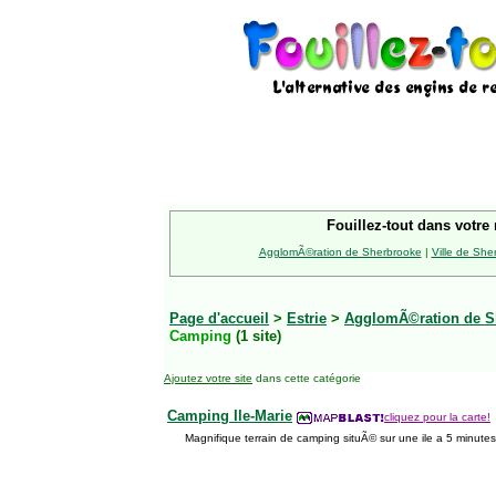
Fouillez-tout dans votre 
AgglomÃ©ration de Sherbrooke
|
Ville de She
Page d'accueil
>
Estrie
>
AgglomÃ©ration de S
Camping
(1 site)
Ajoutez votre site
dans cette catégorie
Camping Ile-Marie
cliquez pour la carte!
Magnifique terrain de camping situÃ© sur une ile a 5 minutes