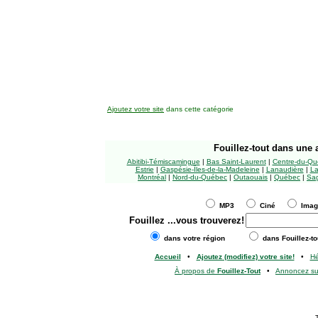
Ajoutez votre site
dans cette catégorie
Fouillez-tout
dans une a
Abitibi-Témiscamingue
|
Bas Saint-Laurent
|
Centre-du-Qu
Estrie
|
Gaspésie-Îles-de-la-Madeleine
|
Lanaudière
|
La
Montréal
|
Nord-du-Québec
|
Outaouais
|
Québec
|
Sag
MP3
Ciné
Ima
Fouillez
...vous trouverez!
dans votre région
dans Fouillez-to
Accueil
•
Ajoutez (modifiez) votre site!
•
H
À propos de
Fouillez-Tout
•
Annoncez s