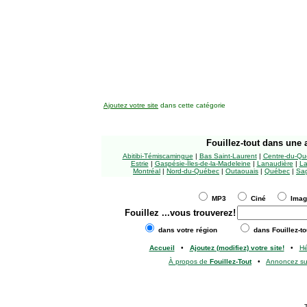
Ajoutez votre site
dans cette catégorie
Fouillez-tout
dans une a
Abitibi-Témiscamingue
|
Bas Saint-Laurent
|
Centre-du-Qu
Estrie
|
Gaspésie-Îles-de-la-Madeleine
|
Lanaudière
|
La
Montréal
|
Nord-du-Québec
|
Outaouais
|
Québec
|
Sag
MP3
Ciné
Ima
Fouillez
...vous trouverez!
dans votre région
dans Fouillez-to
Accueil
•
Ajoutez (modifiez) votre site!
•
H
À propos de
Fouillez-Tout
•
Annoncez s