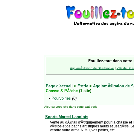
Fouillez-tout dans votre 
AgglomÃ©ration de Sherbrooke
|
Ville de She
Page d'accueil
>
Estrie
>
AgglomÃ©ration de S
Chasse & PÃªche
(1 site)
•
Pourvoiries
(0)
Ajoutez votre site
dans cette catégorie
Sports Marcel Langlois
Vente au dÃ©tail d'Ã©quipement pour la chasse et l
vÃ©los et de patins artistiques neufs et usagÃ©s. S
vendre votre arme Ã feu, vos patins, etc.