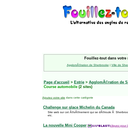
Fouillez-tout dans votre 
AgglomÃ©ration de Sherbrooke
|
Ville de She
Page d'accueil
>
Estrie
>
AgglomÃ©ration de S
Course automobile
(2 sites)
Ajoutez votre site
dans cette catégorie
Challenge sur glace Michelin du Canada
Site web sur cet Ã©vÃ©nement qui se dÃ©roule Ã Sherbrook
etc.
La nouvelle Mini Cooper
cliquez pour l