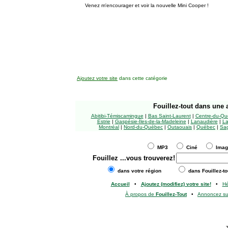
Venez m'encourager et voir la nouvelle Mini Cooper !
Ajoutez votre site
dans cette catégorie
Fouillez-tout
dans une a
Abitibi-Témiscamingue
|
Bas Saint-Laurent
|
Centre-du-Qu
Estrie
|
Gaspésie-Îles-de-la-Madeleine
|
Lanaudière
|
La
Montréal
|
Nord-du-Québec
|
Outaouais
|
Québec
|
Sag
MP3
Ciné
Ima
Fouillez
...vous trouverez!
dans votre région
dans Fouillez-to
Accueil
•
Ajoutez (modifiez) votre site!
•
H
À propos de
Fouillez-Tout
•
Annoncez s