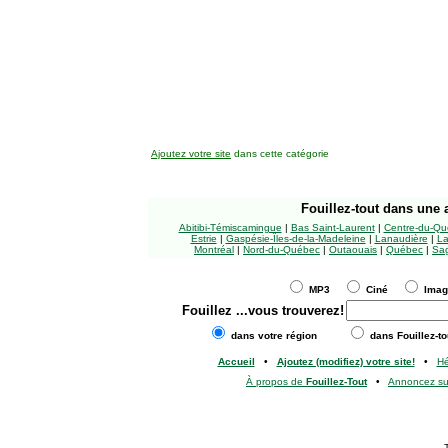
Ajoutez votre site
dans cette catégorie
Fouillez-tout
dans une a
Abitibi-Témiscamingue
|
Bas Saint-Laurent
|
Centre-du-Qu
Estrie
|
Gaspésie-Îles-de-la-Madeleine
|
Lanaudière
|
La
Montréal
|
Nord-du-Québec
|
Outaouais
|
Québec
|
Sag
MP3
Ciné
Ima
Fouillez
...vous trouverez!
dans votre région
dans Fouillez-to
Accueil
•
Ajoutez (modifiez) votre site!
•
H
À propos de
Fouillez-Tout
•
Annoncez s