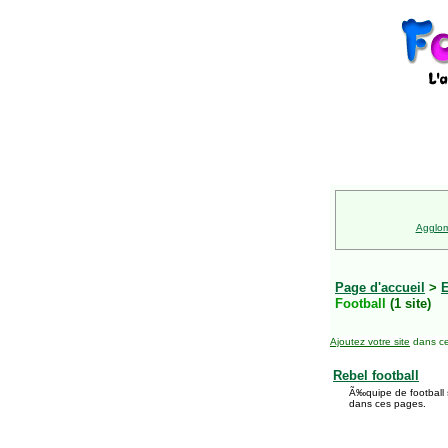
Agglom
Page d'accueil
>
E
Football
(1 site)
Ajoutez votre site
dans ce
Rebel football
Ã‰quipe de football 
dans ces pages.