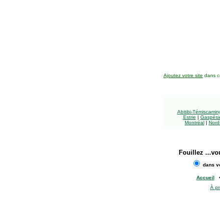
Ajoutez votre site
dans ce
Abitibi-Témiscami
Estrie
|
Gaspésie
Montréal
|
Nord
Fouillez
...vo
dans vo
Accueil
À p