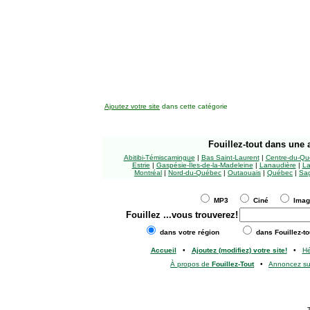
Ajoutez votre site
dans cette catégorie
Fouillez-tout
dans une a
Abitibi-Témiscamingue
|
Bas Saint-Laurent
|
Centre-du-Qu
Estrie
|
Gaspésie-Îles-de-la-Madeleine
|
Lanaudière
|
La
Montréal
|
Nord-du-Québec
|
Outaouais
|
Québec
|
Sag
MP3
Ciné
Ima
Fouillez
...vous trouverez!
dans votre région
dans Fouillez-to
Accueil
•
Ajoutez (modifiez) votre site!
•
H
À propos de
Fouillez-Tout
•
Annoncez s