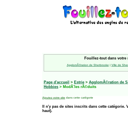
Fouillez-tout dans votre 
AgglomÃ©ration de Sherbrooke
|
Ville de She
Page d'accueil
>
Estrie
>
AgglomÃ©ration de S
Hobbies
> ModÃ¨les rÃ©duits
Ajoutez votre site
dans cette catégorie
Il n'y pas de sites inscrits dans cette catégorie. 
haut).