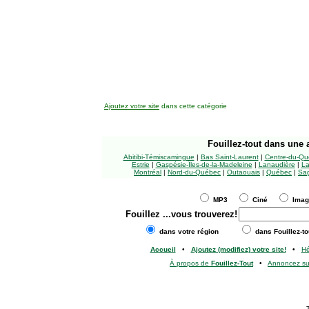
Ajoutez votre site
dans cette catégorie
Fouillez-tout
dans une a
Abitibi-Témiscamingue
|
Bas Saint-Laurent
|
Centre-du-Qu
Estrie
|
Gaspésie-Îles-de-la-Madeleine
|
Lanaudière
|
La
Montréal
|
Nord-du-Québec
|
Outaouais
|
Québec
|
Sag
MP3
Ciné
Ima
Fouillez
...vous trouverez!
dans votre région
dans Fouillez-to
Accueil
•
Ajoutez (modifiez) votre site!
•
H
À propos de
Fouillez-Tout
•
Annoncez s