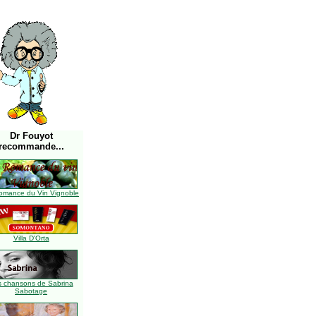
Dr Fouyot
recommande...
omance du Vin Vignoble
Villa D'Orta
s chansons de Sabrina
Sabotage