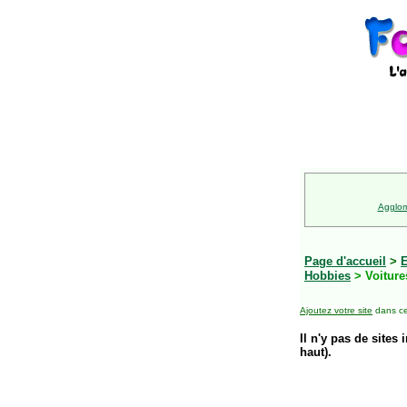
Agglom
Page d'accueil
>
E
Hobbies
> Voiture
Ajoutez votre site
dans ce
Il n'y pas de sites 
haut).