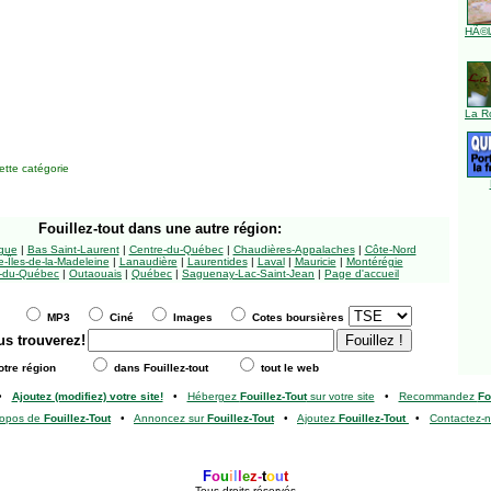
HÃ©l
La R
tte catégorie
Fouillez-tout
dans une autre région:
ngue
|
Bas Saint-Laurent
|
Centre-du-Québec
|
Chaudières-Appalaches
|
Côte-Nord
-Îles-de-la-Madeleine
|
Lanaudière
|
Laurentides
|
Laval
|
Mauricie
|
Montérégie
-du-Québec
|
Outaouais
|
Québec
|
Saguenay-Lac-Saint-Jean
|
Page d'accueil
MP3
Ciné
Images
Cotes boursières
us trouverez!
tre région
dans Fouillez-tout
tout le web
•
Ajoutez (modifiez) votre site!
•
Hébergez
Fouillez-Tout
sur votre site
•
Recommandez
Fo
ropos de
Fouillez-Tout
•
Annoncez sur
Fouillez-Tout
•
Ajoutez
Fouillez-Tout
•
Contactez-
F
o
u
i
l
l
e
z
-
t
o
u
t
Tous droits réservés