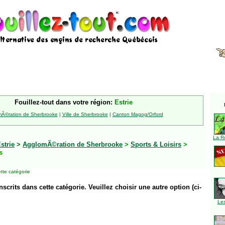
Fouillez-tout dans votre région:
Estrie
Ã©ration de Sherbrooke
|
Ville de Sherbrooke
|
Canton Magog/Orford
La R
strie
>
AgglomÃ©ration de Sherbrooke
>
Sports & Loisirs
>
s
tte catégorie
inscrits dans cette catégorie. Veuillez choisir une autre option (ci-
Le