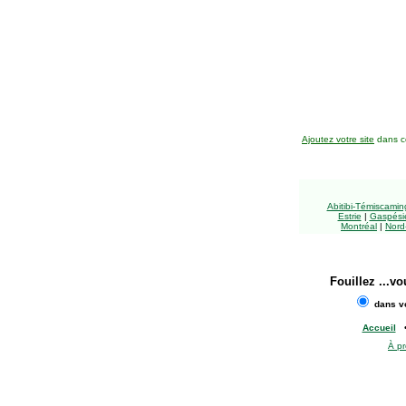
Ajoutez votre site
dans ce
Abitibi-Témiscami
Estrie
|
Gaspésie
Montréal
|
Nord
Fouillez
...vo
dans vo
Accueil
À p