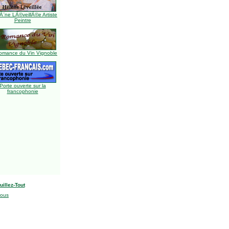
Ã¨ne LÃ©veillÃ©e Artiste
Peintre
omance du Vin Vignoble
Porte ouverte sur la
francophonie
uillez-Tout
nous