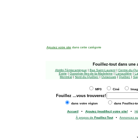
Ajoutez votre site
dans cette catégorie
Fouillez-tout
dans une a
Abitibi-Témiscamingue
|
Bas Saint-Laurent
|
Centre-du-Qu
Estrie
|
Gaspésie-Îles-de-la-Madeleine
|
Lanaudière
|
La
Montréal
|
Nord-du-Québec
|
Outaouais
|
Québec
|
Sag
MP3
Ciné
Ima
Fouillez
...vous trouverez!
dans votre région
dans Fouillez-to
Accueil
•
Ajoutez (modifiez) votre site!
•
H
À propos de
Fouillez-Tout
•
Annoncez s