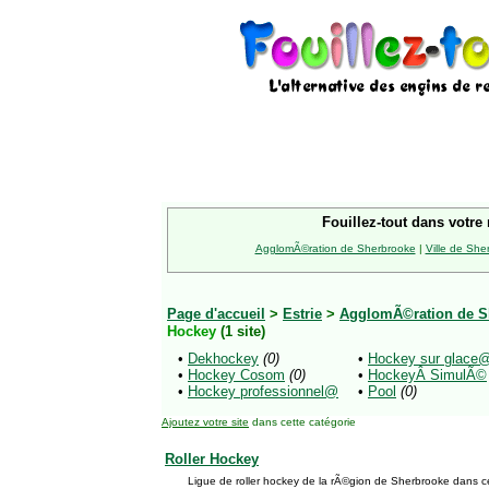
Fouillez-tout dans votre 
AgglomÃ©ration de Sherbrooke
|
Ville de She
Page d'accueil
>
Estrie
>
AgglomÃ©ration de S
Hockey
(1 site)
•
Dekhockey
(0)
•
Hockey sur glace
•
Hockey Cosom
(0)
•
HockeyÂ SimulÃ©
•
Hockey professionnel@
•
Pool
(0)
Ajoutez votre site
dans cette catégorie
Roller Hockey
Ligue de roller hockey de la rÃ©gion de Sherbrooke dans 