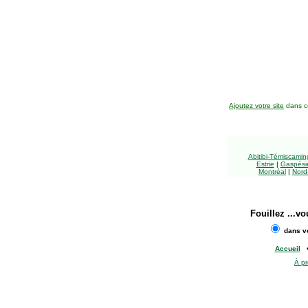
Ajoutez votre site
dans ce
Abitibi-Témiscami
Estrie
|
Gaspésie
Montréal
|
Nord
Fouillez
...vo
dans vo
Accueil
À p