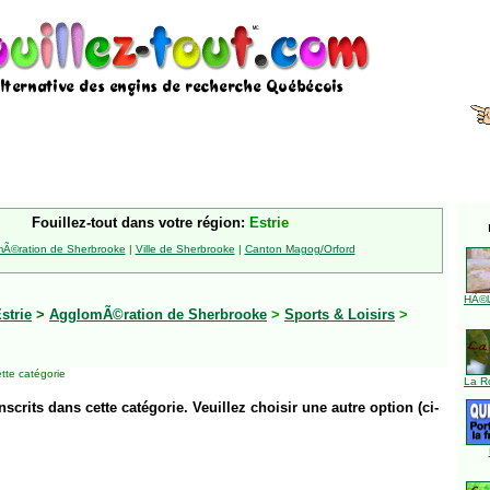
Fouillez-tout dans votre région:
Estrie
Ã©ration de Sherbrooke
|
Ville de Sherbrooke
|
Canton Magog/Orford
HÃ©l
strie
>
AgglomÃ©ration de Sherbrooke
>
Sports & Loisirs
>
tte catégorie
La R
inscrits dans cette catégorie. Veuillez choisir une autre option (ci-