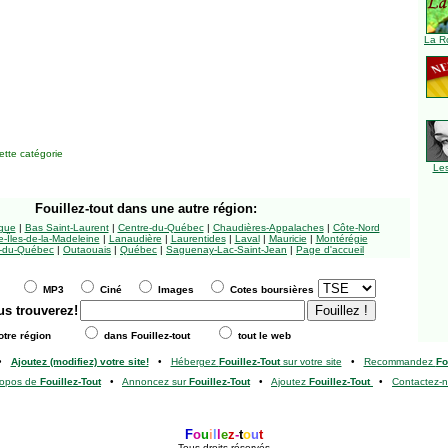
La R
tte catégorie
Le
Fouillez-tout
dans une autre région:
ngue
|
Bas Saint-Laurent
|
Centre-du-Québec
|
Chaudières-Appalaches
|
Côte-Nord
-Îles-de-la-Madeleine
|
Lanaudière
|
Laurentides
|
Laval
|
Mauricie
|
Montérégie
-du-Québec
|
Outaouais
|
Québec
|
Saguenay-Lac-Saint-Jean
|
Page d'accueil
MP3
Ciné
Images
Cotes boursières
us trouverez!
tre région
dans Fouillez-tout
tout le web
•
Ajoutez (modifiez) votre site!
•
Hébergez
Fouillez-Tout
sur votre site
•
Recommandez
Fo
ropos de
Fouillez-Tout
•
Annoncez sur
Fouillez-Tout
•
Ajoutez
Fouillez-Tout
•
Contactez-
F
o
u
i
l
l
e
z
-
t
o
u
t
Tous droits réservés