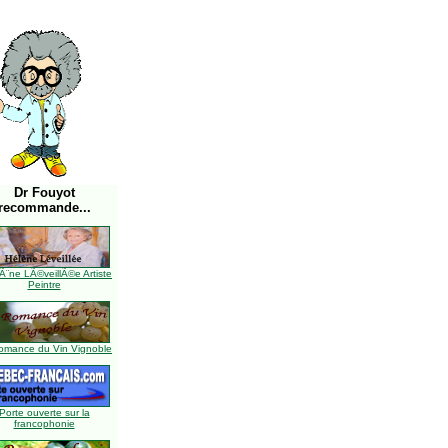
Dr Fouyot
recommande...
Ã¨ne LÃ©veillÃ©e Artiste
Peintre
omance du Vin Vignoble
Porte ouverte sur la
francophonie