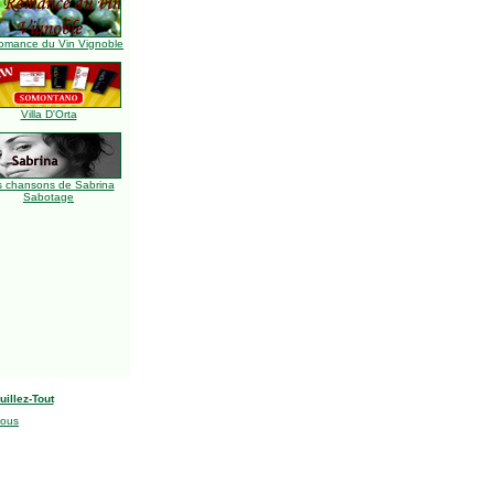
omance du Vin Vignoble
Villa D'Orta
s chansons de Sabrina
Sabotage
uillez-Tout
nous