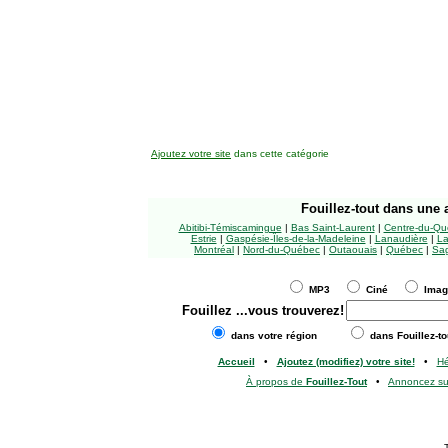
Ajoutez votre site
dans cette catégorie
Fouillez-tout
dans une a
Abitibi-Témiscamingue
|
Bas Saint-Laurent
|
Centre-du-Qu
Estrie
|
Gaspésie-Îles-de-la-Madeleine
|
Lanaudière
|
La
Montréal
|
Nord-du-Québec
|
Outaouais
|
Québec
|
Sag
MP3
Ciné
Ima
Fouillez
...vous trouverez!
dans votre région
dans Fouillez-to
Accueil
•
Ajoutez (modifiez) votre site!
•
H
À propos de
Fouillez-Tout
•
Annoncez s