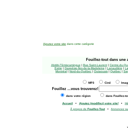
Ajoutez votre site
dans cette catégorie
Fouillez-tout
dans une a
Abitibi-Témiscamingue
|
Bas Saint-Laurent
|
Centre-du-Qu
Estrie
|
Gaspésie-Îles-de-la-Madeleine
|
Lanaudière
|
La
Montréal
|
Nord-du-Québec
|
Outaouais
|
Québec
|
Sag
MP3
Ciné
Ima
Fouillez
...vous trouverez!
dans votre région
dans Fouillez-to
Accueil
•
Ajoutez (modifiez) votre site!
•
H
À propos de
Fouillez-Tout
•
Annoncez s