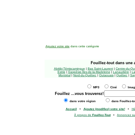
Ajoutez votre site
dans cette catégorie
Fouillez-tout
dans une a
Abitibi-Témiscamingue
|
Bas Saint-Laurent
|
Centre-du-Qu
Estrie
|
Gaspésie-Îles-de-la-Madeleine
|
Lanaudière
|
La
Montréal
|
Nord-du-Québec
|
Outaouais
|
Québec
|
Sag
MP3
Ciné
Ima
Fouillez
...vous trouverez!
dans votre région
dans Fouillez-to
Accueil
•
Ajoutez (modifiez) votre site!
•
H
À propos de
Fouillez-Tout
•
Annoncez s