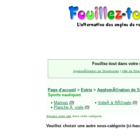
Fouillez-tout dans votre 
AgglomÃ©ration de Sherbrooke
|
Ville de She
Page d'accueil
>
Estrie
>
AgglomÃ©ration de S
Sports nautiques
•
Marinas
(0)
•
VoileÂ & RÃ©gate
(0)
•
Planche Ã voile
(0)
Ajoutez votre site
dans cette catégorie
Veuillez choisir une autre sous-catégorie (ci-haut