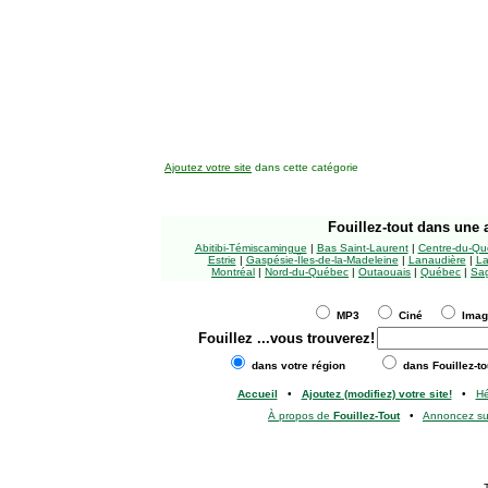
Ajoutez votre site
dans cette catégorie
Fouillez-tout
dans une a
Abitibi-Témiscamingue
|
Bas Saint-Laurent
|
Centre-du-Qu
Estrie
|
Gaspésie-Îles-de-la-Madeleine
|
Lanaudière
|
La
Montréal
|
Nord-du-Québec
|
Outaouais
|
Québec
|
Sag
MP3
Ciné
Ima
Fouillez
...vous trouverez!
dans votre région
dans Fouillez-to
Accueil
•
Ajoutez (modifiez) votre site!
•
H
À propos de
Fouillez-Tout
•
Annoncez s