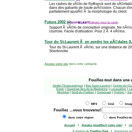
Les cadres de vÃ©lo de Ryffranck sont de vÃ©ritables
dans des gabarits de haute prÃ©cision. Chacun d'e
parfaitement ajustÃ© Ã la morphologie du client.
Futura 2002
cliquez pour la carte!
Support Ã vÃ©lo de conception originale. Ne nÃ©c
courroie. Facile d'utilisation. Pour 2 Ã 4 vÃ©los.
Tour du St-Laurent Ã en perdre les pÃ©dales (L
Tour du St-Laurent Ã vÃ©lo, sur une distance de 2
Sherbrooke.
Ajoutez votre site
dans cette catégorie
Fouillez-tout
dans une a
Abitibi-Témiscamingue
|
Bas Saint-Laurent
|
Centre-du-Qu
Estrie
|
Gaspésie-Îles-de-la-Madeleine
|
Lanaudière
|
La
Montréal
|
Nord-du-Québec
|
Outaouais
|
Québec
|
Sag
MP3
Ciné
Ima
Fouillez
...vous trouverez!
dans votre région
dans Fouillez-to
Accueil
•
Ajoutez (modifiez) votre site!
•
H
À propos de
Fouillez-Tout
•
Annoncez s