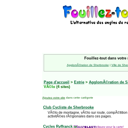
Fouillez-tout dans votre 
AgglomÃ©ration de Sherbrooke
|
Ville de She
Page d'accueil
>
Estrie
>
AgglomÃ©ration de S
VÃ©lo
(4 sites)
Ajoutez votre site
dans cette catégorie
Club Cycliste de Sherbrooke
VÃ©lo de montagne, vÃ©lo sur route, compÃ©tition
activitÃ©es rÃ©gionales dans ces pages.
Cycles Ryffranck
cliquez pour la carte!