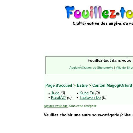
Fouillez-tout dans votre 
AgglomÃ©ration de Sherbrooke
|
Ville de She
Page d'accueil
>
Estrie
>
Canton Magog/Orford
•
Judo
(0)
•
Kung Fu
(0)
•
KaratÃ©
(0)
•
Taekwon-Do
(0)
Ajoutez votre site
dans cette catégorie
Veuillez choisir une autre sous-catégorie (ci-haut