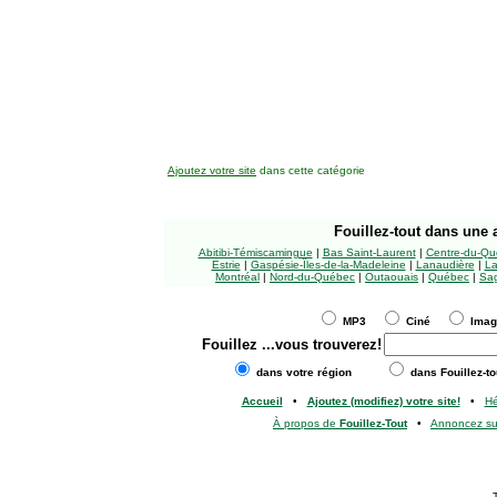
Ajoutez votre site
dans cette catégorie
Fouillez-tout
dans une a
Abitibi-Témiscamingue
|
Bas Saint-Laurent
|
Centre-du-Qu
Estrie
|
Gaspésie-Îles-de-la-Madeleine
|
Lanaudière
|
La
Montréal
|
Nord-du-Québec
|
Outaouais
|
Québec
|
Sag
MP3
Ciné
Ima
Fouillez
...vous trouverez!
dans votre région
dans Fouillez-to
Accueil
•
Ajoutez (modifiez) votre site!
•
H
À propos de
Fouillez-Tout
•
Annoncez s