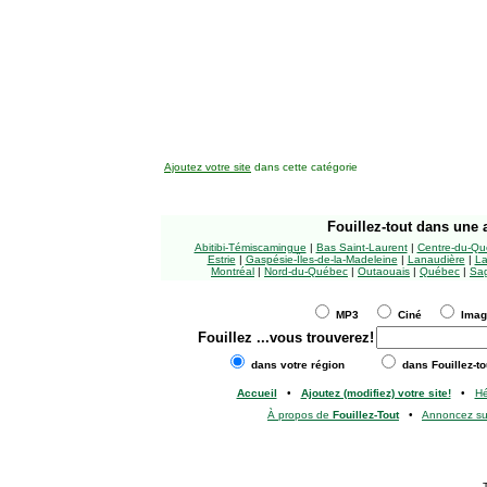
Ajoutez votre site
dans cette catégorie
Fouillez-tout
dans une a
Abitibi-Témiscamingue
|
Bas Saint-Laurent
|
Centre-du-Qu
Estrie
|
Gaspésie-Îles-de-la-Madeleine
|
Lanaudière
|
La
Montréal
|
Nord-du-Québec
|
Outaouais
|
Québec
|
Sag
MP3
Ciné
Ima
Fouillez
...vous trouverez!
dans votre région
dans Fouillez-to
Accueil
•
Ajoutez (modifiez) votre site!
•
H
À propos de
Fouillez-Tout
•
Annoncez s