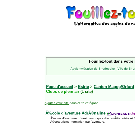
Fouillez-tout dans votre 
AgglomÃ©ration de Sherbrooke
|
Ville de She
Page d'accueil
>
Estrie
>
Canton Magog/Orford
Clubs de plein air
(1 site)
Ajoutez votre site
dans cette catégorie
Ã‰cole d'aventure AdrÃ©naline
cli
Ã‰cole d'aventure offrant deux types d'activitÃ©s: loisirs et 
Ã©cotourisme, formation par l'aventure.