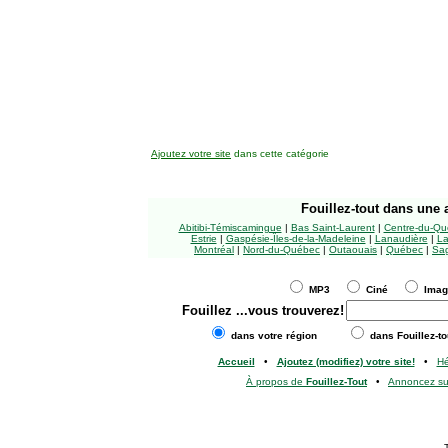
Ajoutez votre site
dans cette catégorie
Fouillez-tout
dans une a
Abitibi-Témiscamingue
|
Bas Saint-Laurent
|
Centre-du-Qu
Estrie
|
Gaspésie-Îles-de-la-Madeleine
|
Lanaudière
|
La
Montréal
|
Nord-du-Québec
|
Outaouais
|
Québec
|
Sag
MP3
Ciné
Ima
Fouillez
...vous trouverez!
dans votre région
dans Fouillez-to
Accueil
•
Ajoutez (modifiez) votre site!
•
H
À propos de
Fouillez-Tout
•
Annoncez s