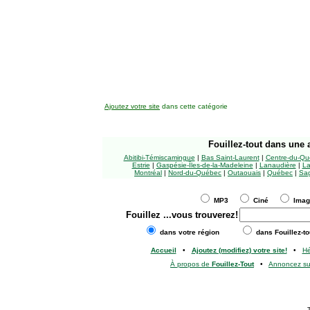
Ajoutez votre site
dans cette catégorie
Fouillez-tout
dans une a
Abitibi-Témiscamingue
|
Bas Saint-Laurent
|
Centre-du-Qu
Estrie
|
Gaspésie-Îles-de-la-Madeleine
|
Lanaudière
|
La
Montréal
|
Nord-du-Québec
|
Outaouais
|
Québec
|
Sag
MP3
Ciné
Ima
Fouillez
...vous trouverez!
dans votre région
dans Fouillez-to
Accueil
•
Ajoutez (modifiez) votre site!
•
H
À propos de
Fouillez-Tout
•
Annoncez s