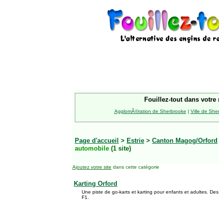
Fouillez-tout dans votre 
AgglomÃ©ration de Sherbrooke
|
Ville de She
Page d'accueil
>
Estrie
>
Canton Magog/Orford
automobile
(1 site)
Ajoutez votre site
dans cette catégorie
Karting Orford
Une piste de go-karts et karting pour enfants et adultes. D
F1.