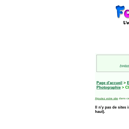
Agglom
Page d'accueil
>
E
Photographie
> Cl
Ajoutez votre site
dans ce
Il n'y pas de sites 
haut).