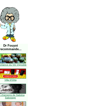
Dr Fouyot
recommande...
omance du Vin Vignoble
Villa D'Orta
s chansons de Sabrina
Sabotage