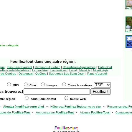
HÃ©l
La R
tte catégorie
Fouillez-tout
dans une autre région:
ngue
|
Bas Saint-Laurent
|
Centre-du-Québec
|
Chaudières-Appalaches
|
Côte-Nord
-Îles-de-la-Madeleine
|
Lanaudière
|
Laurentides
|
Laval
|
Mauricie
|
Montérégie
-du-Québec
|
Outaouais
|
Québec
|
Saguenay-Lac-Saint-Jean
|
Page d'accueil
MP3
Ciné
Images
Cotes boursières
us trouverez!
tre région
dans Fouillez-tout
tout le web
•
Ajoutez (modifiez) votre site!
•
Hébergez
Fouillez-Tout
sur votre site
•
Recommandez
Fo
ropos de
Fouillez-Tout
•
Annoncez sur
Fouillez-Tout
•
Ajoutez
Fouillez-Tout
•
Contactez-
F
o
u
i
l
l
e
z
-
t
o
u
t
Tous droits réservés