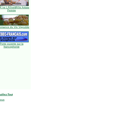
Ã¨ne LÃ©veillÃ©e Artiste
Peintre
omance du Vin Vignoble
Porte ouverte sur la
francophonie
uillez-Tout
nous