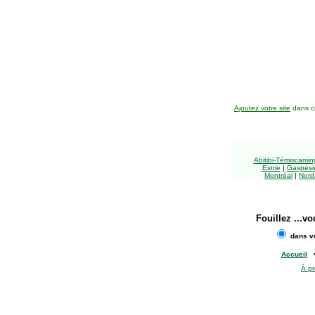
Ajoutez votre site
dans ce
Abitibi-Témiscami
Estrie
|
Gaspésie
Montréal
|
Nord
Fouillez
...vo
dans vo
Accueil
À p