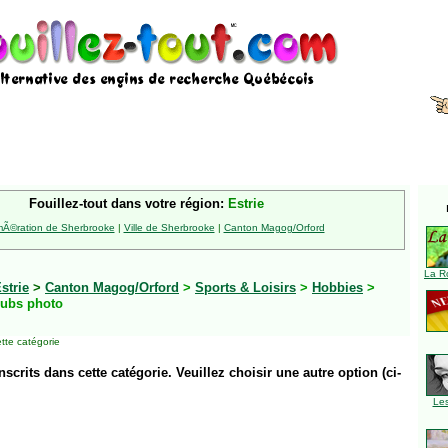
Fouillez-tout dans votre région:
Estrie
Ã©ration de Sherbrooke
|
Ville de Sherbrooke
|
Canton Magog/Orford
La R
strie
>
Canton Magog/Orford
>
Sports & Loisirs
>
Hobbies
>
ubs photo
tte catégorie
inscrits dans cette catégorie. Veuillez choisir une autre option (ci-
Le