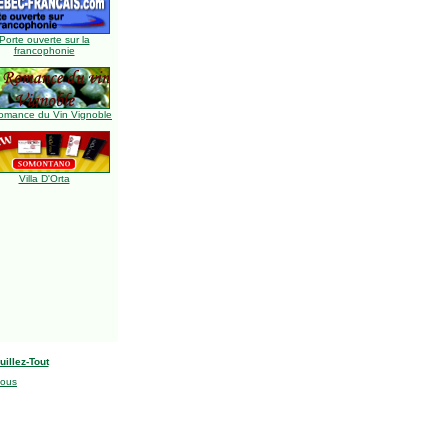
Porte ouverte sur la
francophonie
omance du Vin Vignoble
Villa D'Orta
uillez-Tout
nous