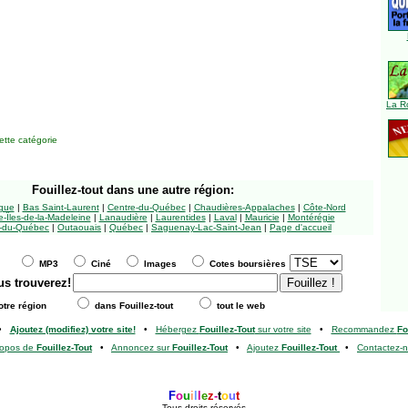
La R
tte catégorie
Fouillez-tout
dans une autre région:
ngue
|
Bas Saint-Laurent
|
Centre-du-Québec
|
Chaudières-Appalaches
|
Côte-Nord
-Îles-de-la-Madeleine
|
Lanaudière
|
Laurentides
|
Laval
|
Mauricie
|
Montérégie
-du-Québec
|
Outaouais
|
Québec
|
Saguenay-Lac-Saint-Jean
|
Page d'accueil
MP3
Ciné
Images
Cotes boursières
us trouverez!
tre région
dans Fouillez-tout
tout le web
•
Ajoutez (modifiez) votre site!
•
Hébergez
Fouillez-Tout
sur votre site
•
Recommandez
Fo
ropos de
Fouillez-Tout
•
Annoncez sur
Fouillez-Tout
•
Ajoutez
Fouillez-Tout
•
Contactez-
F
o
u
i
l
l
e
z
-
t
o
u
t
Tous droits réservés