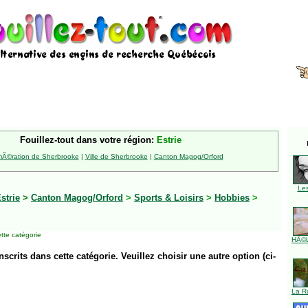
Fouillez-tout dans votre région:
Estrie
Ã©ration de Sherbrooke
|
Ville de Sherbrooke
|
Canton Magog/Orford
Le
strie
>
Canton Magog/Orford
>
Sports & Loisirs
>
Hobbies
>
tte catégorie
HÃ©l
inscrits dans cette catégorie. Veuillez choisir une autre option (ci-
La R