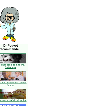
Dr Fouyot
recommande...
s chansons de Sabrina
Sabotage
Ã¨ne LÃ©veillÃ©e Artiste
Peintre
omance du Vin Vignoble