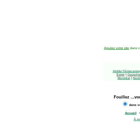
Ajoutez votre site
dans ce
Abitibi-Témiscami
Estrie
|
Gaspésie
Montréal
|
Nord
Fouillez
...vo
dans vo
Accueil
À p