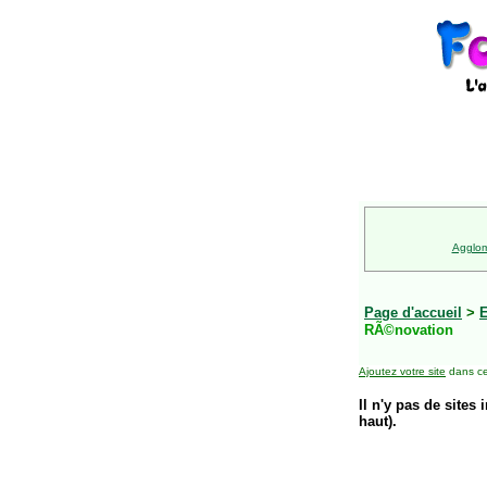
Agglom
Page d'accueil
>
E
RÃ©novation
Ajoutez votre site
dans ce
Il n'y pas de sites 
haut).