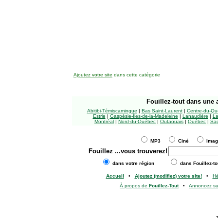
Ajoutez votre site
dans cette catégorie
Fouillez-tout
dans une a
Abitibi-Témiscamingue
|
Bas Saint-Laurent
|
Centre-du-Qu
Estrie
|
Gaspésie-Îles-de-la-Madeleine
|
Lanaudière
|
La
Montréal
|
Nord-du-Québec
|
Outaouais
|
Québec
|
Sag
MP3
Ciné
Ima
Fouillez
...vous trouverez!
dans votre région
dans Fouillez-to
Accueil
•
Ajoutez (modifiez) votre site!
•
H
À propos de
Fouillez-Tout
•
Annoncez s