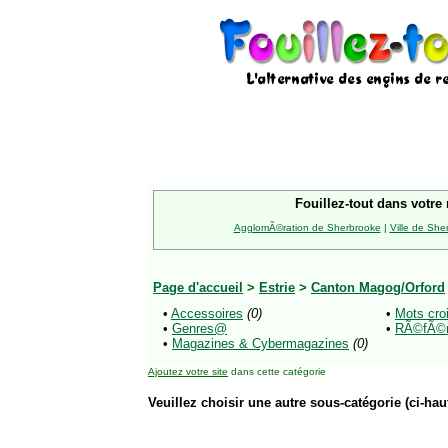
Fouillez-tout dans votre 
AgglomÃ©ration de Sherbrooke
|
Ville de She
Page d'accueil
>
Estrie
>
Canton Magog/Orford
•
Accessoires
(0)
•
Mots cro
•
Genres@
•
RÃ©fÃ©r
•
Magazines & Cybermagazines
(0)
Ajoutez votre site
dans cette catégorie
Veuillez choisir une autre sous-catégorie (ci-haut