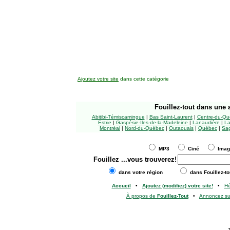
Ajoutez votre site
dans cette catégorie
Fouillez-tout
dans une a
Abitibi-Témiscamingue
|
Bas Saint-Laurent
|
Centre-du-Qu
Estrie
|
Gaspésie-Îles-de-la-Madeleine
|
Lanaudière
|
La
Montréal
|
Nord-du-Québec
|
Outaouais
|
Québec
|
Sag
MP3
Ciné
Ima
Fouillez
...vous trouverez!
dans votre région
dans Fouillez-to
Accueil
•
Ajoutez (modifiez) votre site!
•
H
À propos de
Fouillez-Tout
•
Annoncez s