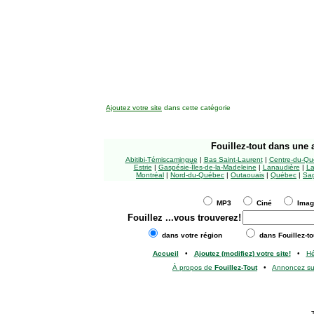
Ajoutez votre site
dans cette catégorie
Fouillez-tout
dans une a
Abitibi-Témiscamingue
|
Bas Saint-Laurent
|
Centre-du-Qu
Estrie
|
Gaspésie-Îles-de-la-Madeleine
|
Lanaudière
|
La
Montréal
|
Nord-du-Québec
|
Outaouais
|
Québec
|
Sag
MP3
Ciné
Ima
Fouillez
...vous trouverez!
dans votre région
dans Fouillez-to
Accueil
•
Ajoutez (modifiez) votre site!
•
H
À propos de
Fouillez-Tout
•
Annoncez s