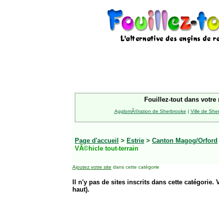
Fouillez-tout dans votre 
AgglomÃ©ration de Sherbrooke
|
Ville de She
Page d'accueil
>
Estrie
>
Canton Magog/Orford
VÃ©hicle tout-terrain
Ajoutez votre site
dans cette catégorie
Il n'y pas de sites inscrits dans cette catégorie. 
haut).