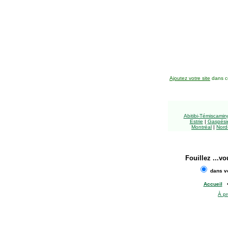
Ajoutez votre site
dans ce
Abitibi-Témiscami
Estrie
|
Gaspésie
Montréal
|
Nord
Fouillez
...vo
dans vo
Accueil
À p