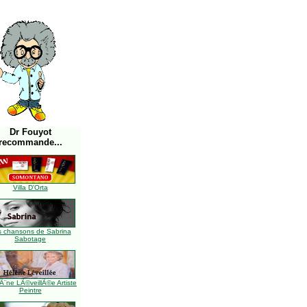
Dr Fouyot
recommande...
Villa D'Orta
s chansons de Sabrina
Sabotage
Ã¨ne LÃ©veillÃ©e Artiste
Peintre