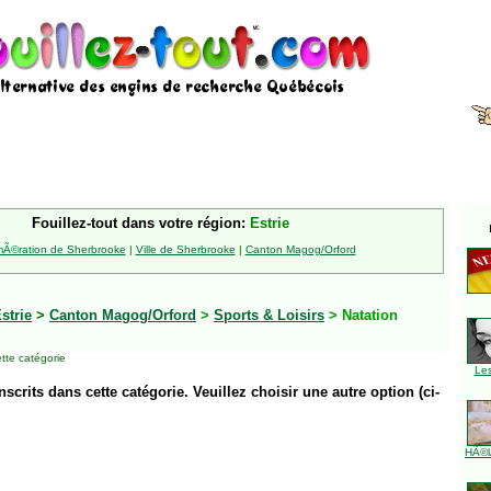
Fouillez-tout dans votre région:
Estrie
Ã©ration de Sherbrooke
|
Ville de Sherbrooke
|
Canton Magog/Orford
strie
>
Canton Magog/Orford
>
Sports & Loisirs
> Natation
tte catégorie
Le
inscrits dans cette catégorie. Veuillez choisir une autre option (ci-
HÃ©l