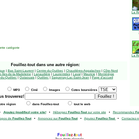
La R
tte catégorie
La R
Fouillez-tout
dans une autre région:
ngue
|
Bas Saint-Laurent
|
Centre-du-Québec
|
Chaudières-Appalaches
|
Côte-Nord
-Îles-de-la-Madeleine
|
Lanaudière
|
Laurentides
|
Laval
|
Mauricie
|
Montérégie
-du-Québec
|
Outaouais
|
Québec
|
Saguenay-Lac-Saint-Jean
|
Page d'accueil
MP3
Ciné
Images
Cotes boursières
us trouverez!
tre région
dans Fouillez-tout
tout le web
•
Ajoutez (modifiez) votre site!
•
Hébergez
Fouillez-Tout
sur votre site
•
Recommandez
Fo
ropos de
Fouillez-Tout
•
Annoncez sur
Fouillez-Tout
•
Ajoutez
Fouillez-Tout
•
Contactez-
F
o
u
i
l
l
e
z
-
t
o
u
t
Tous droits réservés