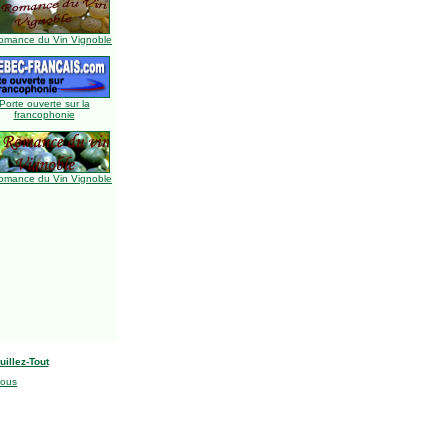
omance du Vin Vignoble
Porte ouverte sur la
francophonie
omance du Vin Vignoble
uillez-Tout
nous