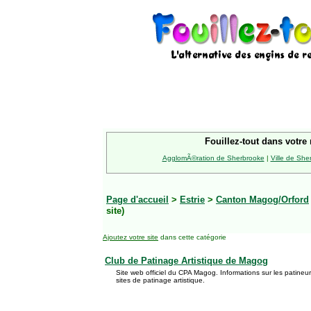
Fouillez-tout dans votre 
AgglomÃ©ration de Sherbrooke
|
Ville de She
Page d'accueil
>
Estrie
>
Canton Magog/Orford
site)
Ajoutez votre site
dans cette catégorie
Club de Patinage Artistique de Magog
Site web officiel du CPA Magog. Informations sur les patineurs
sites de patinage artistique.