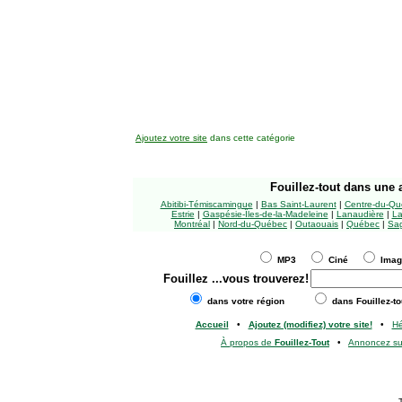
Ajoutez votre site
dans cette catégorie
Fouillez-tout
dans une a
Abitibi-Témiscamingue
|
Bas Saint-Laurent
|
Centre-du-Qu
Estrie
|
Gaspésie-Îles-de-la-Madeleine
|
Lanaudière
|
La
Montréal
|
Nord-du-Québec
|
Outaouais
|
Québec
|
Sag
MP3
Ciné
Ima
Fouillez
...vous trouverez!
dans votre région
dans Fouillez-to
Accueil
•
Ajoutez (modifiez) votre site!
•
H
À propos de
Fouillez-Tout
•
Annoncez s