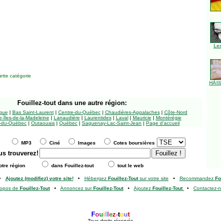
Le
tte catégorie
HÃ©l
Fouillez-tout
dans une autre région:
ngue
|
Bas Saint-Laurent
|
Centre-du-Québec
|
Chaudières-Appalaches
|
Côte-Nord
-Îles-de-la-Madeleine
|
Lanaudière
|
Laurentides
|
Laval
|
Mauricie
|
Montérégie
-du-Québec
|
Outaouais
|
Québec
|
Saguenay-Lac-Saint-Jean
|
Page d'accueil
MP3
Ciné
Images
Cotes boursières
us trouverez!
tre région
dans Fouillez-tout
tout le web
•
Ajoutez (modifiez) votre site!
•
Hébergez
Fouillez-Tout
sur votre site
•
Recommandez
Fo
ropos de
Fouillez-Tout
•
Annoncez sur
Fouillez-Tout
•
Ajoutez
Fouillez-Tout
•
Contactez-
F
o
u
i
l
l
e
z
-
t
o
u
t
Tous droits réservés