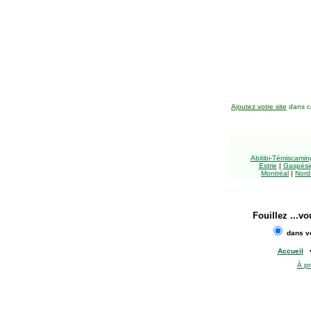
Ajoutez votre site
dans ce
Abitibi-Témiscami
Estrie
|
Gaspésie
Montréal
|
Nord
Fouillez
...vo
dans vo
Accueil
À p