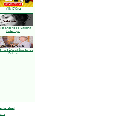
Villa D'Orta
s chansons de Sabrina
Sabotage
Ã¨ne LÃ©veillÃ©e Artiste
Peintre
uillez-Tout
nous