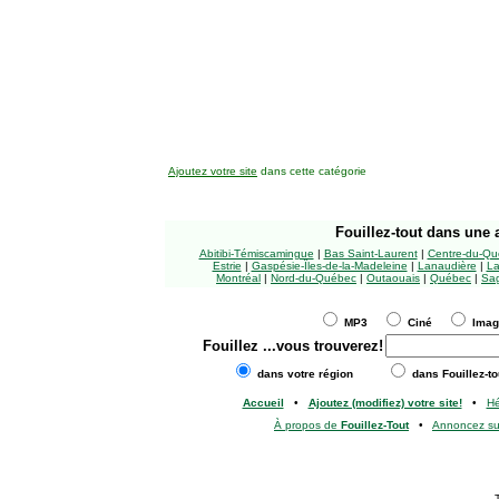
Ajoutez votre site
dans cette catégorie
Fouillez-tout
dans une a
Abitibi-Témiscamingue
|
Bas Saint-Laurent
|
Centre-du-Qu
Estrie
|
Gaspésie-Îles-de-la-Madeleine
|
Lanaudière
|
La
Montréal
|
Nord-du-Québec
|
Outaouais
|
Québec
|
Sag
MP3
Ciné
Ima
Fouillez
...vous trouverez!
dans votre région
dans Fouillez-to
Accueil
•
Ajoutez (modifiez) votre site!
•
H
À propos de
Fouillez-Tout
•
Annoncez s