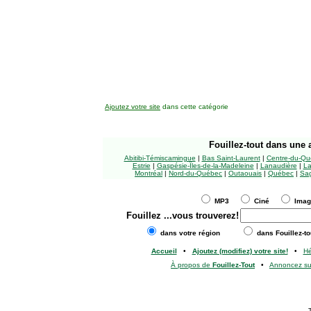
Ajoutez votre site
dans cette catégorie
Fouillez-tout
dans une a
Abitibi-Témiscamingue
|
Bas Saint-Laurent
|
Centre-du-Qu
Estrie
|
Gaspésie-Îles-de-la-Madeleine
|
Lanaudière
|
La
Montréal
|
Nord-du-Québec
|
Outaouais
|
Québec
|
Sag
MP3
Ciné
Ima
Fouillez
...vous trouverez!
dans votre région
dans Fouillez-to
Accueil
•
Ajoutez (modifiez) votre site!
•
H
À propos de
Fouillez-Tout
•
Annoncez s