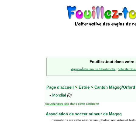
Fouillez-tout dans votre 
AgglomÃ©ration de Sherbrooke
|
Ville de She
Page d'accueil
>
Estrie
>
Canton Magog/Orford
•
Mondial
(0)
Ajoutez votre site
dans cette catégorie
Association de soccer mineur de Magog
Informations sur cette association, photos, nouvelles et his