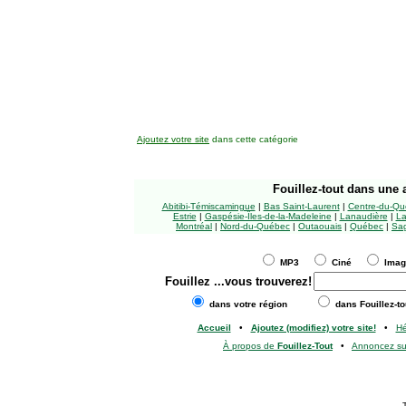
Ajoutez votre site
dans cette catégorie
Fouillez-tout
dans une a
Abitibi-Témiscamingue
|
Bas Saint-Laurent
|
Centre-du-Qu
Estrie
|
Gaspésie-Îles-de-la-Madeleine
|
Lanaudière
|
La
Montréal
|
Nord-du-Québec
|
Outaouais
|
Québec
|
Sag
MP3
Ciné
Ima
Fouillez
...vous trouverez!
dans votre région
dans Fouillez-to
Accueil
•
Ajoutez (modifiez) votre site!
•
H
À propos de
Fouillez-Tout
•
Annoncez s