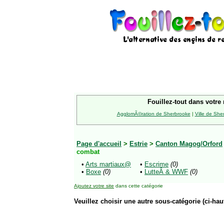
Fouillez-tout dans votre 
AgglomÃ©ration de Sherbrooke
|
Ville de She
Page d'accueil
>
Estrie
>
Canton Magog/Orford
combat
•
Arts martiaux@
•
Escrime
(0)
•
Boxe
(0)
•
LutteÂ & WWF
(0)
Ajoutez votre site
dans cette catégorie
Veuillez choisir une autre sous-catégorie (ci-haut