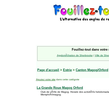
Fouillez-tout dans votre 
AgglomÃ©ration de Sherbrooke
|
Ville de She
Page d'accueil
>
Estrie
>
Canton Magog/Orford
Ajoutez votre site
dans cette catégorie
La Grande Roue Magog Orford
Club de vÃ©lo de Magog. Horaire des activitÃ©s hebdomadai
MemphrÃ©magog.