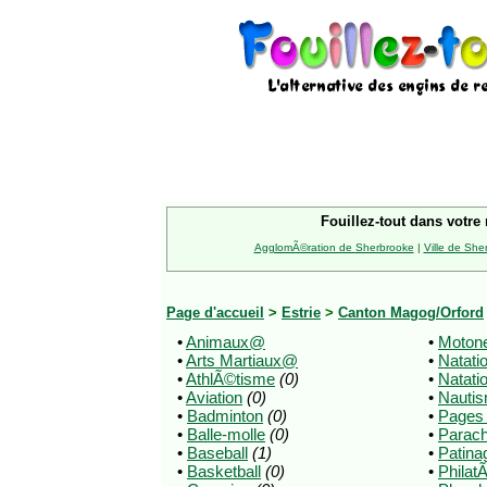
Fouillez-tout dans votre 
AgglomÃ©ration de Sherbrooke
|
Ville de She
Page d'accueil
>
Estrie
>
Canton Magog/Orford
•
Animaux@
•
Motone
•
Arts Martiaux@
•
Natati
•
AthlÃ©tisme
(0)
•
Natati
•
Aviation
(0)
•
Nauti
•
Badminton
(0)
•
Pages
•
Balle-molle
(0)
•
Parac
•
Baseball
(1)
•
Patina
•
Basketball
(0)
•
Philat