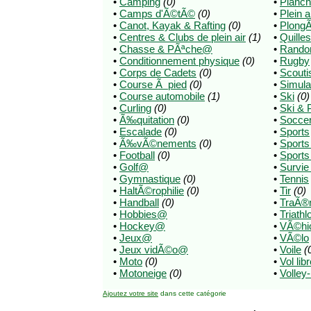
•
Camping
(0)
•
Planch
•
Camps d'Ã©tÃ©
(0)
•
Plein a
•
Canot, Kayak & Rafting
(0)
•
Plong
•
Centres & Clubs de plein air
(1)
•
Quilles
•
Chasse & PÃªche@
•
Rando
•
Conditionnement physique
(0)
•
Rugby
•
Corps de Cadets
(0)
•
Scout
•
Course Ã pied
(0)
•
Simula
•
Course automobile
(1)
•
Ski
(0)
•
Curling
(0)
•
Ski & 
•
Ã‰quitation
(0)
•
Socce
•
Escalade
(0)
•
Sports
•
Ã‰vÃ©nements
(0)
•
Sport
•
Football
(0)
•
Sports
•
Golf@
•
Survie
•
Gymnastique
(0)
•
Tennis
•
HaltÃ©rophilie
(0)
•
Tir
(0)
•
Handball
(0)
•
TraÃ®
•
Hobbies@
•
Triathl
•
Hockey@
•
VÃ©hicl
•
Jeux@
•
VÃ©lo
•
Jeux vidÃ©o@
•
Voile
(
•
Moto
(0)
•
Vol lib
•
Motoneige
(0)
•
Volley-
Ajoutez votre site
dans cette catégorie