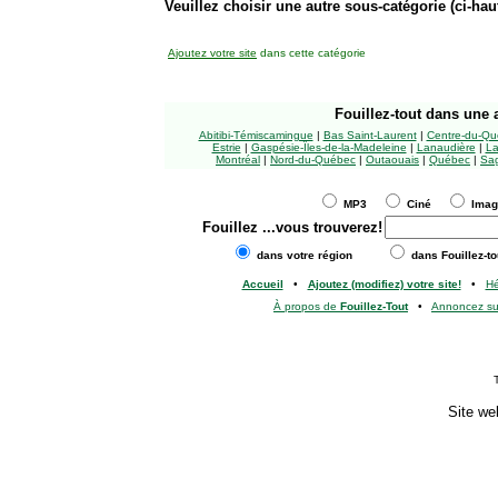
Veuillez choisir une autre sous-catégorie (ci-haut
Ajoutez votre site
dans cette catégorie
Fouillez-tout
dans une a
Abitibi-Témiscamingue
|
Bas Saint-Laurent
|
Centre-du-Qu
Estrie
|
Gaspésie-Îles-de-la-Madeleine
|
Lanaudière
|
La
Montréal
|
Nord-du-Québec
|
Outaouais
|
Québec
|
Sag
MP3
Ciné
Ima
Fouillez
...vous trouverez!
dans votre région
dans Fouillez-to
Accueil
•
Ajoutez (modifiez) votre site!
•
H
À propos de
Fouillez-Tout
•
Annoncez s
Site we