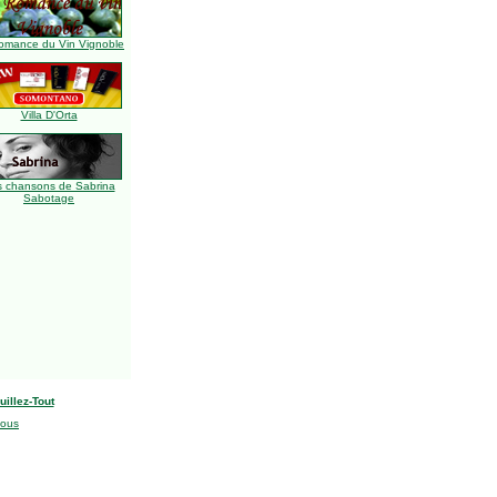
omance du Vin Vignoble
Villa D'Orta
s chansons de Sabrina
Sabotage
uillez-Tout
nous