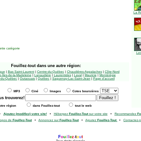
La R
tte catégorie
Le
Fouillez-tout
dans une autre région:
ngue
|
Bas Saint-Laurent
|
Centre-du-Québec
|
Chaudières-Appalaches
|
Côte-Nord
-Îles-de-la-Madeleine
|
Lanaudière
|
Laurentides
|
Laval
|
Mauricie
|
Montérégie
-du-Québec
|
Outaouais
|
Québec
|
Saguenay-Lac-Saint-Jean
|
Page d'accueil
MP3
Ciné
Images
Cotes boursières
us trouverez!
tre région
dans Fouillez-tout
tout le web
•
Ajoutez (modifiez) votre site!
•
Hébergez
Fouillez-Tout
sur votre site
•
Recommandez
Fo
ropos de
Fouillez-Tout
•
Annoncez sur
Fouillez-Tout
•
Ajoutez
Fouillez-Tout
•
Contactez-
F
o
u
i
l
l
e
z
-
t
o
u
t
Tous droits réservés