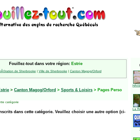
Fouillez-tout dans votre région:
Estrie
Ã©ration de Sherbrooke
|
Ville de Sherbrooke
|
Canton Magog/Orford
HÃ©l
strie
>
Canton Magog/Orford
>
Sports & Loisirs
> Pages Perso
tte catégorie
La R
inscrits dans cette catégorie. Veuillez choisir une autre option (ci-