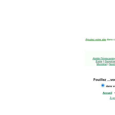
Ajoutez votre site
dans ce
Abitibi-Témiscami
Estrie
|
Gaspésie
Montréal
|
Nord
Fouillez
...vo
dans vo
Accueil
À p