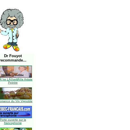
Dr Fouyot
recommande...
Ã¨ne LÃ©veillÃ©e Artiste
Peintre
omance du Vin Vignoble
Porte ouverte sur la
francophonie