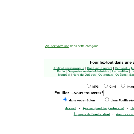
Ajoutez votre site
dans cette catégorie
Fouillez-tout
dans une a
Abitibi-Témiscamingue
|
Bas Saint-Laurent
|
Centre-du-Qu
Estrie
|
Gaspésie-Îles-de-la-Madeleine
|
Lanaudière
|
La
Montréal
|
Nord-du-Québec
|
Outaouais
|
Québec
|
Sag
MP3
Ciné
Ima
Fouillez
...vous trouverez!
dans votre région
dans Fouillez-to
Accueil
•
Ajoutez (modifiez) votre site!
•
H
À propos de
Fouillez-Tout
•
Annoncez s