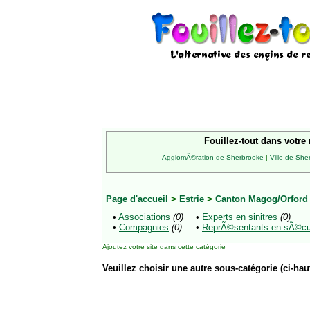
Fouillez-tout dans votre 
AgglomÃ©ration de Sherbrooke
|
Ville de She
Page d'accueil
>
Estrie
>
Canton Magog/Orford
•
Associations
(0)
•
Experts en sinitres
(0)
•
Compagnies
(0)
•
ReprÃ©sentants en sÃ©curi
Ajoutez votre site
dans cette catégorie
Veuillez choisir une autre sous-catégorie (ci-haut