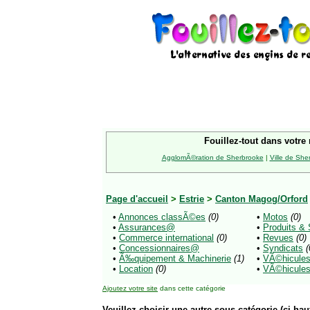
Fouillez-tout dans votre 
AgglomÃ©ration de Sherbrooke
|
Ville de She
Page d'accueil
>
Estrie
>
Canton Magog/Orford
•
Annonces classÃ©es
(0)
•
Motos
(0)
•
Assurances@
•
Produits &
•
Commerce international
(0)
•
Revues
(0)
•
Concessionnaires@
•
Syndicats
(
•
Ã‰quipement & Machinerie
(1)
•
VÃ©hicules
•
Location
(0)
•
VÃ©hicule
Ajoutez votre site
dans cette catégorie
Veuillez choisir une autre sous-catégorie (ci-haut