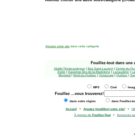
Ajoutez votre site
dans cette catégorie
Fouillez-tout
dans une a
Abitibi-Témiscamingue
|
Bas Saint-Laurent
|
Centre-du-Qu
Estrie
|
Gaspésie-Îles-de-la-Madeleine
|
Lanaudière
|
La
Montréal
|
Nord-du-Québec
|
Outaouais
|
Québec
|
Sag
MP3
Ciné
Ima
Fouillez
...vous trouverez!
dans votre région
dans Fouillez-to
Accueil
•
Ajoutez (modifiez) votre site!
•
H
À propos de
Fouillez-Tout
•
Annoncez s