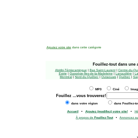
Ajoutez votre site
dans cette catégorie
Fouillez-tout
dans une a
Abitibi-Témiscamingue
|
Bas Saint-Laurent
|
Centre-du-Qu
Estrie
|
Gaspésie-Îles-de-la-Madeleine
|
Lanaudière
|
La
Montréal
|
Nord-du-Québec
|
Outaouais
|
Québec
|
Sag
MP3
Ciné
Ima
Fouillez
...vous trouverez!
dans votre région
dans Fouillez-to
Accueil
•
Ajoutez (modifiez) votre site!
•
H
À propos de
Fouillez-Tout
•
Annoncez s