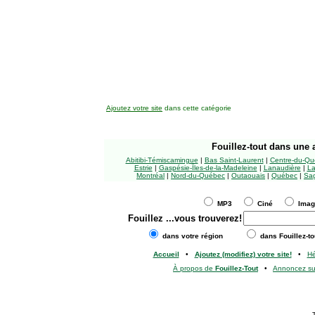
Ajoutez votre site
dans cette catégorie
Fouillez-tout
dans une a
Abitibi-Témiscamingue
|
Bas Saint-Laurent
|
Centre-du-Qu
Estrie
|
Gaspésie-Îles-de-la-Madeleine
|
Lanaudière
|
La
Montréal
|
Nord-du-Québec
|
Outaouais
|
Québec
|
Sag
MP3
Ciné
Ima
Fouillez
...vous trouverez!
dans votre région
dans Fouillez-to
Accueil
•
Ajoutez (modifiez) votre site!
•
H
À propos de
Fouillez-Tout
•
Annoncez s