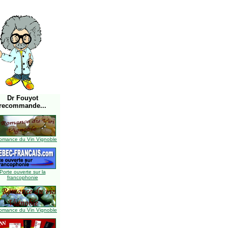
Dr Fouyot
recommande...
omance du Vin Vignoble
Porte ouverte sur la
francophonie
omance du Vin Vignoble