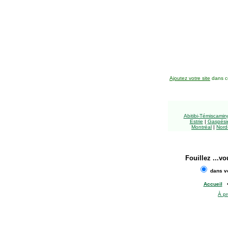
Ajoutez votre site
dans ce
Abitibi-Témiscami
Estrie
|
Gaspésie
Montréal
|
Nord
Fouillez
...vo
dans vo
Accueil
À p