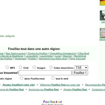
Le
tte catégorie
HÃ©l
Fouillez-tout
dans une autre région:
ngue
|
Bas Saint-Laurent
|
Centre-du-Québec
|
Chaudières-Appalaches
|
Côte-Nord
-Îles-de-la-Madeleine
|
Lanaudière
|
Laurentides
|
Laval
|
Mauricie
|
Montérégie
-du-Québec
|
Outaouais
|
Québec
|
Saguenay-Lac-Saint-Jean
|
Page d'accueil
MP3
Ciné
Images
Cotes boursières
us trouverez!
tre région
dans Fouillez-tout
tout le web
•
Ajoutez (modifiez) votre site!
•
Hébergez
Fouillez-Tout
sur votre site
•
Recommandez
Fo
ropos de
Fouillez-Tout
•
Annoncez sur
Fouillez-Tout
•
Ajoutez
Fouillez-Tout
•
Contactez-
F
o
u
i
l
l
e
z
-
t
o
u
t
Tous droits réservés