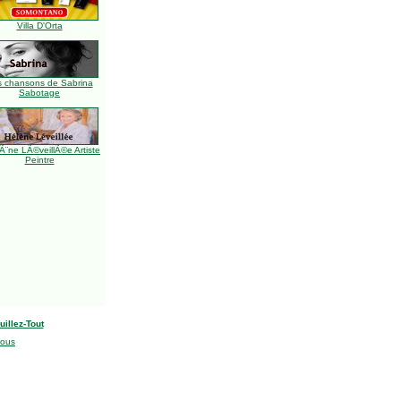
Villa D'Orta
s chansons de Sabrina
Sabotage
Ã¨ne LÃ©veillÃ©e Artiste
Peintre
uillez-Tout
nous