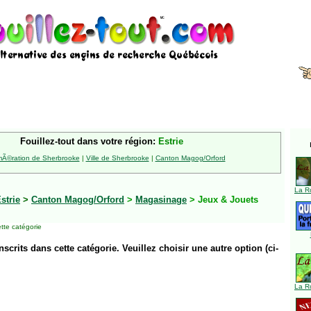
Fouillez-tout dans votre région:
Estrie
Ã©ration de Sherbrooke
|
Ville de Sherbrooke
|
Canton Magog/Orford
La R
strie
>
Canton Magog/Orford
>
Magasinage
> Jeux & Jouets
tte catégorie
inscrits dans cette catégorie. Veuillez choisir une autre option (ci-
La R