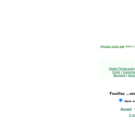
Ajoutez votre site
dans ce
Abitibi-Témiscami
Estrie
|
Gaspésie
Montréal
|
Nord
Fouillez
...vo
dans vo
Accueil
À p