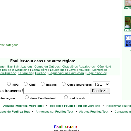
HÃ©l
La R
tte catégorie
Fouillez-tout
dans une autre région:
ngue
|
Bas Saint-Laurent
|
Centre-du-Québec
|
Chaudières-Appalaches
|
Côte-Nord
-Îles-de-la-Madeleine
|
Lanaudière
|
Laurentides
|
Laval
|
Mauricie
|
Montérégie
-du-Québec
|
Outaouais
|
Québec
|
Saguenay-Lac-Saint-Jean
|
Page d'accueil
MP3
Ciné
Images
Cotes boursières
us trouverez!
tre région
dans Fouillez-tout
tout le web
•
Ajoutez (modifiez) votre site!
•
Hébergez
Fouillez-Tout
sur votre site
•
Recommandez
Fo
ropos de
Fouillez-Tout
•
Annoncez sur
Fouillez-Tout
•
Ajoutez
Fouillez-Tout
•
Contactez-
F
o
u
i
l
l
e
z
-
t
o
u
t
Tous droits réservés