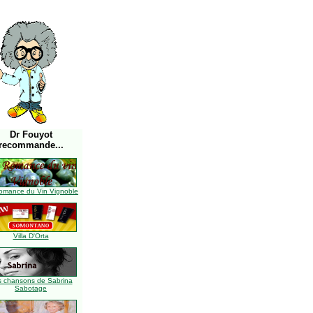
Dr Fouyot
recommande...
omance du Vin Vignoble
Villa D'Orta
s chansons de Sabrina
Sabotage