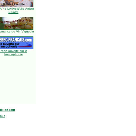
Ã¨ne LÃ©veillÃ©e Artiste
Peintre
omance du Vin Vignoble
Porte ouverte sur la
francophonie
uillez-Tout
nous