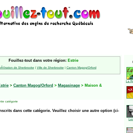
Fouillez-tout dans votre région:
Estrie
Ã©ration de Sherbrooke
|
Ville de Sherbrooke
|
Canton Magog/Orford
La R
strie
>
Canton Magog/Orford
>
Magasinage
> Maison &
tte catégorie
inscrits dans cette catégorie. Veuillez choisir une autre option (ci-
Le