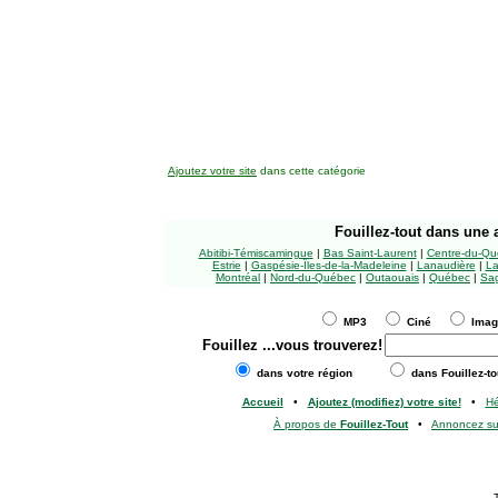
Ajoutez votre site
dans cette catégorie
Fouillez-tout
dans une a
Abitibi-Témiscamingue
|
Bas Saint-Laurent
|
Centre-du-Qu
Estrie
|
Gaspésie-Îles-de-la-Madeleine
|
Lanaudière
|
La
Montréal
|
Nord-du-Québec
|
Outaouais
|
Québec
|
Sag
MP3
Ciné
Ima
Fouillez
...vous trouverez!
dans votre région
dans Fouillez-to
Accueil
•
Ajoutez (modifiez) votre site!
•
H
À propos de
Fouillez-Tout
•
Annoncez s