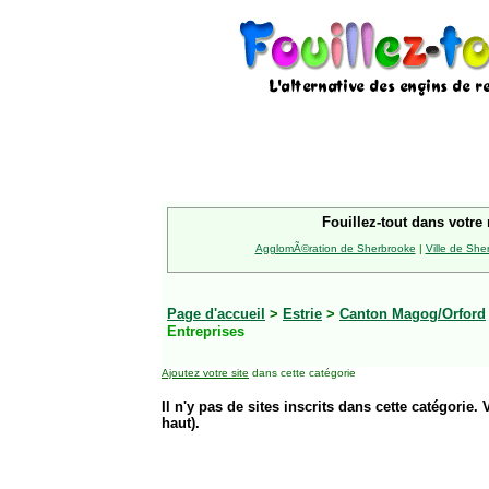
Fouillez-tout dans votre 
AgglomÃ©ration de Sherbrooke
|
Ville de She
Page d'accueil
>
Estrie
>
Canton Magog/Orford
Entreprises
Ajoutez votre site
dans cette catégorie
Il n'y pas de sites inscrits dans cette catégorie. 
haut).