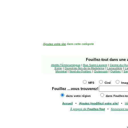
Ajoutez votre site
dans cette catégorie
Fouillez-tout
dans une a
Abitibi-Témiscamingue
|
Bas Saint-Laurent
|
Centre-du-Qu
Estrie
|
Gaspésie-Îles-de-la-Madeleine
|
Lanaudière
|
La
Montréal
|
Nord-du-Québec
|
Outaouais
|
Québec
|
Sag
MP3
Ciné
Ima
Fouillez
...vous trouverez!
dans votre région
dans Fouillez-to
Accueil
•
Ajoutez (modifiez) votre site!
•
H
À propos de
Fouillez-Tout
•
Annoncez s